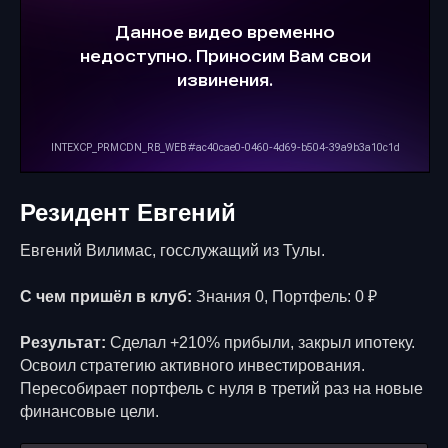
предприниматель
самозанятая
До клуба:
До клуба:
0 ₽ портфель
11 000 ₽ портфель
нет опыта и знаний
За 5 лет прошла несколько
обучений
За 1 год в в клубе:
За 1 год в в клубе:
Резидент Евгений
900 000 ₽ портфель
156 000 ₽ портфель
(+ 900 000 ₽)
Евгений Вилимас, госслужащий из Тулы.
(+ 145 000 ₽)
СМОТРЕТЬ ПОДРОБНЕЕ
С чем пришёл в клуб:
Знания 0, Портфель: 0 ₽
СМОТРЕТЬ ПОДРОБНЕЕ
Результат:
Сделал +210% прибыли, закрыл ипотеку.
Освоил стратегию активного инвестирования.
Пересобирает портфель с нуля в третий раз на новые
финансовые цели.
Эльмира
Артём