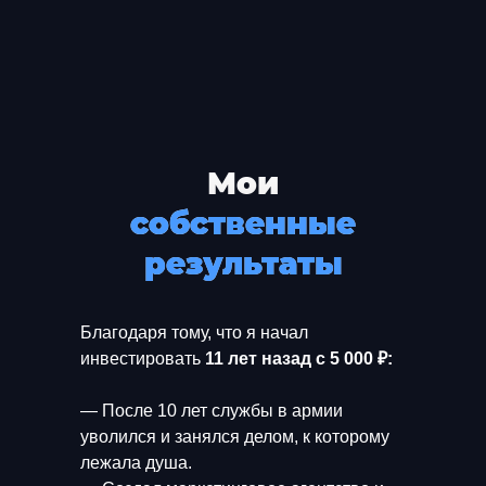
капитал 240 000₽ (+190
000₽)
СМОТРЕТЬ ПОДРОБНЕЕ
Мои
собственные
Татьяна
результаты
49 лет, менеджер по
продажам
Благодаря тому, что я начал
инвестировать
11 лет назад с 5 000 ₽:
До клуба:
опыт инвестирования 4 года
— После 10 лет службы в армии
капитал 1 200 000 ₽
уволился и занялся делом, к которому
следовала стратегии "Купи и держи"
лежала душа.