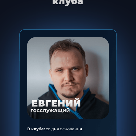
клуба
СМОТРЕТЬ ПОДРОБНЕЕ
Ирина
39 лет,
организация
грузоперевозок
До клуба:
опыт инвестирования 5 лет
2 600 000 ₽ капитал
нет времени самостоятельно
изучать компании
За 2 года в клубе: