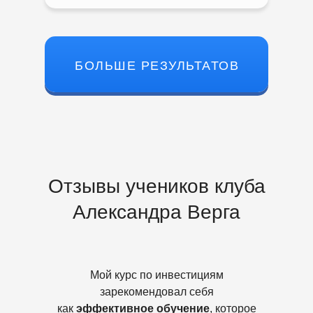
БОЛЬШЕ РЕЗУЛЬТАТОВ
Марина
Михаил
48 лет,
30 лет, командир
Отзывы учеников клуба
соцработник
воздушного судна
Александра Верга
До клуба:
До клуба:
200 000 ₽ портфель
неудачный опыт инвестирования 2
нет знаний
года
Мой курс по инвестициям
нет эффективности (роста) в
значительный убыток
зарекомендовал себя
инвестировании
разочарование в инвестициях
как
эффективное обучение
, которое