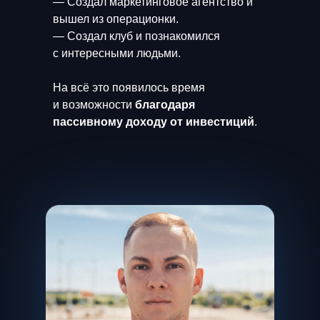
— Создал маркетинговое агентство и
вышел из операционки.
За 1 год в в клубе:
— Создал клуб и познакомился
1 700 000 ₽ капитал (+
с интересными людьми.
500 000 ₽)
На всё это появилось время
и возможности
благодаря
СМОТРЕТЬ ПОДРОБНЕЕ
пассивному доходу от инвестиций
.
Руслан
31 год,
специалист
До клуба:
опыт инвестирования 1 год
2 счета, обычный брокерский и