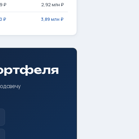
9 ₽
2,92 млн ₽
0 ₽
3,89 млн ₽
портфеля
подсвечу