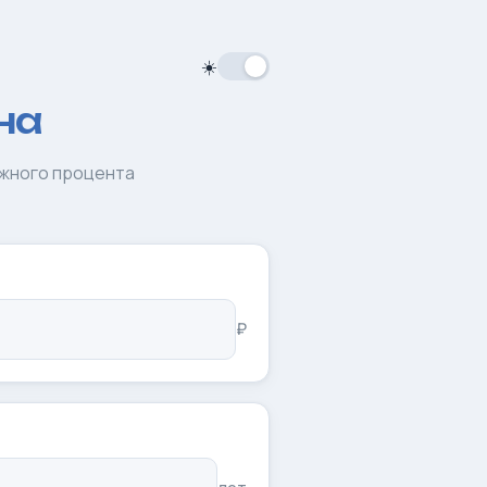
☀️
на
ожного процента
₽