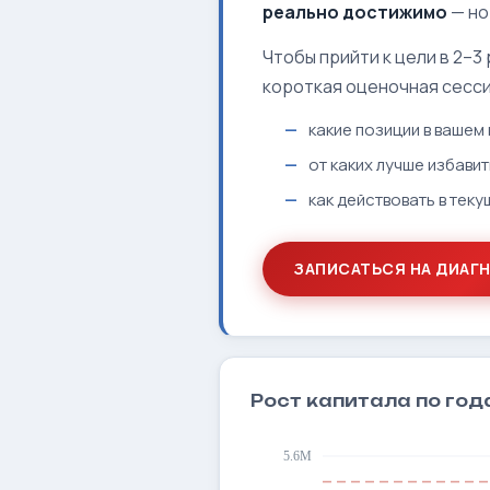
реально достижимо
— но
Чтобы прийти к цели в 2–3
короткая оценочная сесси
какие позиции в ваше
от каких лучше избави
как действовать в теку
ЗАПИСАТЬСЯ НА ДИАГ
Рост капитала по го