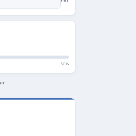
лет
50%
нт