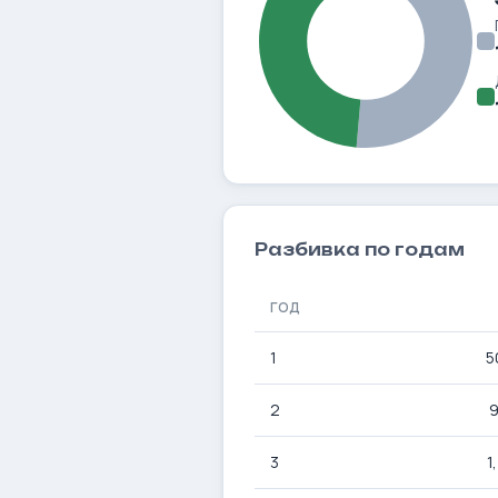
Разбивка по годам
ГОД
1
5
2
9
3
1