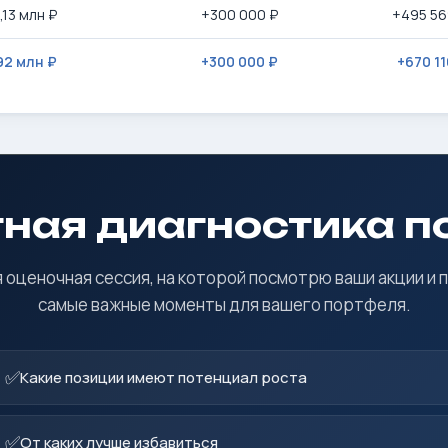
,13 млн ₽
+300 000 ₽
+495 56
92 млн ₽
+300 000 ₽
+670 11
ная диагностика 
 оценочная сессия, на которой посмотрю ваши акции и 
самые важные моменты для вашего портфеля.
✅
Какие позиции имеют потенциал роста
✅
От каких лучше избавиться