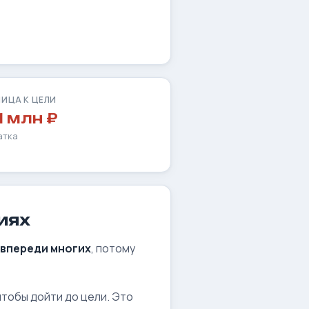
ИЦА К ЦЕЛИ
11 млн ₽
атка
иях
 впереди многих
, потому
 чтобы дойти до цели. Это