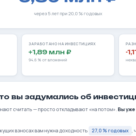
через 5 лет при 20,0 % годовых
ЗАРАБОТАНО НА ИНВЕСТИЦИЯХ
РАЗН
+1,89 млн ₽
-1,
94,6 % от вложений
нехв
то вы задумались об инвестиц
нают считать — просто откладывают «на потом».
Вы уже
кущих взносах вам нужна доходность
27,0 % годовых
,