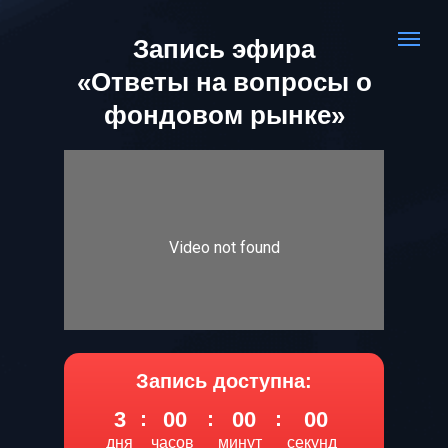
Запись эфира
«Ответы на вопросы о
фондовом рынке»
Запись доступна:
3
:
00
:
00
:
00
дня
часов
минут
секунд