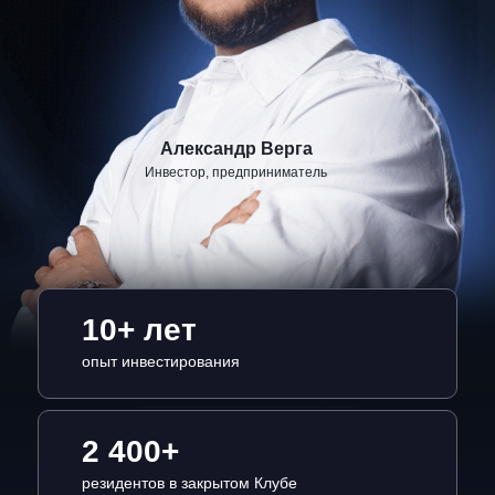
Александр Верга
Инвестор, предприниматель
10+ лет
опыт инвестирования
Политика в отношении обработки
персональных данных
2 400+
Согласие на обработку персональных
резидентов в закрытом Клубе