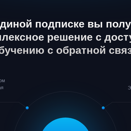
единой подписке вы полу
плексное решение
с дос
обучению с обратной свя
ом
ая
Э