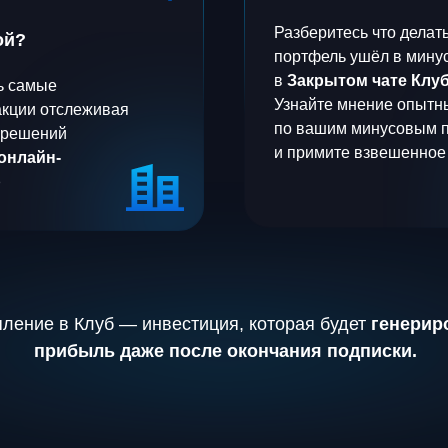
Разберитесь что делат
ой?
портфель ушёл в мину
в
Закрытом чате Клу
ь самые
Узнайте мнение опытн
акции отслеживая
по вашим минусовым 
 решений
и примите взвешенное
онлайн-
р
пление в Клуб — инвестиция, которая будет
генерир
прибыль даже после окончания подписки.