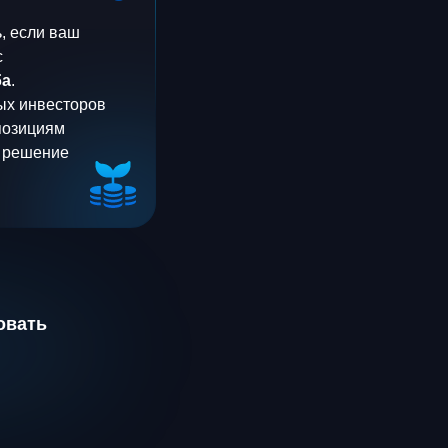
ь, если ваш
с
ба
.
ых инвесторов
позициям
 решение
овать