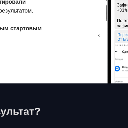
тировали
результатом.
ым стартовым
зультат?