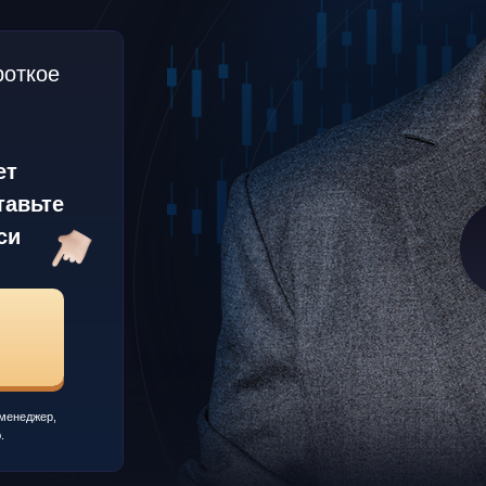
роткое
ет
тавьте
си
 менеджер,
.