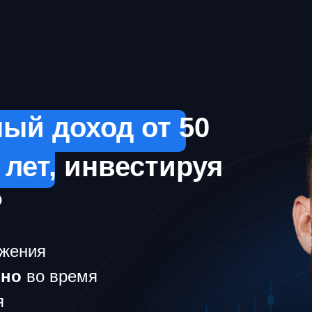
ый доход от 50
5 лет, инвестируя
₽
ижения
ьно
во время
я