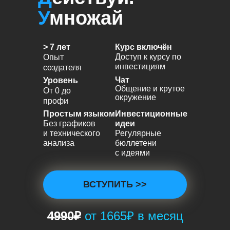
У
множай
> 7 лет
Курс включён
Доступ к курсу по
Опыт
инвестициям
создателя
Чат
Уровень
Общение и крутое
От 0 до
окружение
профи
Простым языком
Инвестиционные
Без графиков
идеи
и технического
Регулярные
анализа
бюллетени
с идеями
ВСТУПИТЬ >>
4990₽
от 1665
₽ в месяц