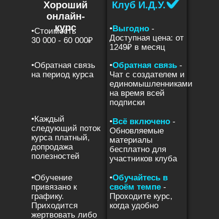
Хороший
Клуб И.Д.У.
онлайн-
курс
•
Выгодно
-
•Стоимость
Доступная цена: от
30 000 - 60 000₽
1249₽ в месяц
•Обратная связь
•
Обратная связь
-
на период курса
Чат с создателем и
единомышленниками
на время всей
подписки
•Каждый
•
Всё включено
-
следующий поток
Обновляемые
курса платный,
материалы
допродажа
бесплатно для
полезностей
участников клуба
•Обучение
•
Обучайтесь в
привязано к
своём темпе
-
графику.
Проходите курс,
Приходится
когда удобно
жертвовать либо