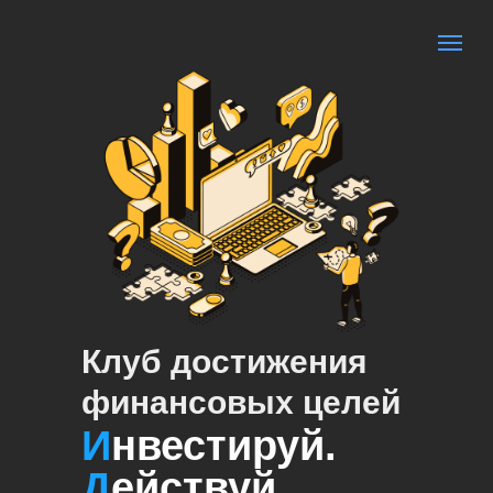
Клуб достижения
финансовых целей
И
нвестируй.
Д
ействуй.