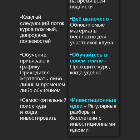
на время всей
подписки
•Каждый
•
Всё включено
-
следующий поток
Обновляемые
курса платный,
материалы
допродажа
бесплатно для
полезностей
участников клуба
•Обучение
•
Обучайтесь в
привязано к
своём темпе
-
графику.
Проходите курс,
Приходится
когда удобно
жертвовать либо
личным временем,
либо обучением
•Самостоятельный
•
Инвестиционные
поиск куда
идеи
- Регулярные
и когда
разборы и
инвестировать
бюллетени с
инвестиционными
идеями