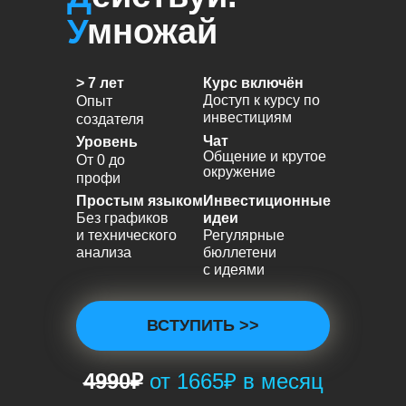
У
множай
> 7 лет
Курс включён
Доступ к курсу по
Опыт
инвестициям
создателя
Чат
Уровень
Общение и крутое
От 0 до
окружение
профи
Простым языком
Инвестиционные
Без графиков
идеи
и технического
Регулярные
анализа
бюллетени
с идеями
ВСТУПИТЬ >>
4990₽
от 1665
₽ в месяц