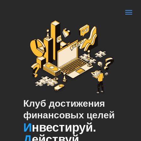
Клуб достижения
финансовых целей
И
нвестируй.
Д
ействуй.